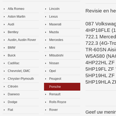
Alfa Romeo
Lincoln
Revisie en her
Aston Martin
Lexus
087 Volkswag
Audi
Maserati
4HP18FLE (10
Bentley
Mazda
722.1 Merced
Austin, Austin Rover
Mercedes
722.3 (4G-Tr
BMW
Mini
TR-60SN Aisi
W5A580 (NAG1
Buick
Mitsubishi
4HP22HL ZF '
Cadillac
Nissan
5HP19FL ZF 
Chevrolet, GMC
Opel
5HP19HL ZF 
Chrysler-Plymouth
Peugeot
5HP19HLA ZF
Citroën
Porsche
Daewoo
Renault
Dodge
Rolls Royce
Fiat
Rover
Geef uw menin