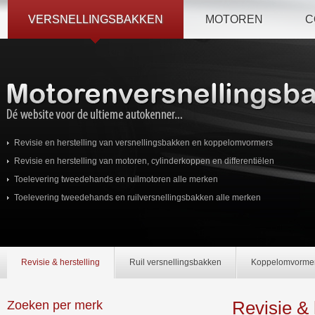
VERSNELLINGSBAKKEN
MOTOREN
C
Revisie en herstelling van versnellingsbakken en koppelomvormers
Revisie en herstelling van motoren, cylinderkoppen en differentiëlen
Toelevering tweedehands en ruilmotoren alle merken
Toelevering tweedehands en ruilversnellingsbakken alle merken
Revisie & herstelling
Ruil versnellingsbakken
Koppelomvorme
Revisie & 
Zoeken per merk