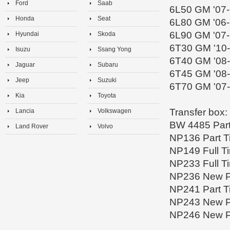
Ford
Saab
6L50 GM '07-
Honda
Seat
6L80 GM '06-
6L90 GM '07-
Hyundai
Skoda
6T30 GM '10-
Isuzu
Ssang Yong
6T40 GM '08-
Jaguar
Subaru
6T45 GM '08-
Jeep
Suzuki
6T70 GM '07-
Kia
Toyota
Transfer box:
Lancia
Volkswagen
BW 4485 Part
Land Rover
Volvo
NP136 Part 
NP149 Full T
NP233 Full T
NP236 New P
NP241 Part 
NP243 New P
NP246 New P