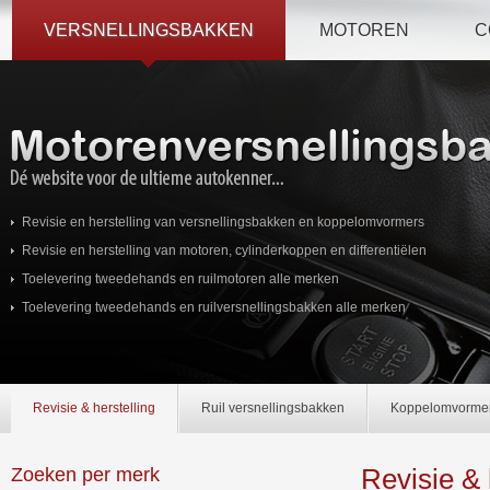
VERSNELLINGSBAKKEN
MOTOREN
C
Revisie en herstelling van versnellingsbakken en koppelomvormers
Revisie en herstelling van motoren, cylinderkoppen en differentiëlen
Toelevering tweedehands en ruilmotoren alle merken
Toelevering tweedehands en ruilversnellingsbakken alle merken
Revisie & herstelling
Ruil versnellingsbakken
Koppelomvorme
Revisie &
Zoeken per merk