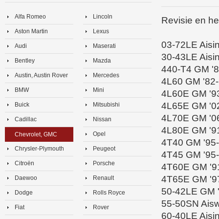
Alfa Romeo
Lincoln
Revisie en her
Aston Martin
Lexus
03-72LE Aisin
Audi
Maserati
30-43LE Aisin
Bentley
Mazda
440-T4 GM '8
Austin, Austin Rover
Mercedes
4L60 GM '82-
BMW
Mini
4L60E GM '9
4L65E GM '0
Buick
Mitsubishi
4L70E GM '0
Cadillac
Nissan
4L80E GM '9
Opel
Chevrolet, GMC
4T40 GM '95-
Chrysler-Plymouth
Peugeot
4T45 GM '95-
Citroën
Porsche
4T60E GM '91
4T65E GM '97
Daewoo
Renault
50-42LE GM '
Dodge
Rolls Royce
55-50SN Aisw
Fiat
Rover
60-40LE Aisin