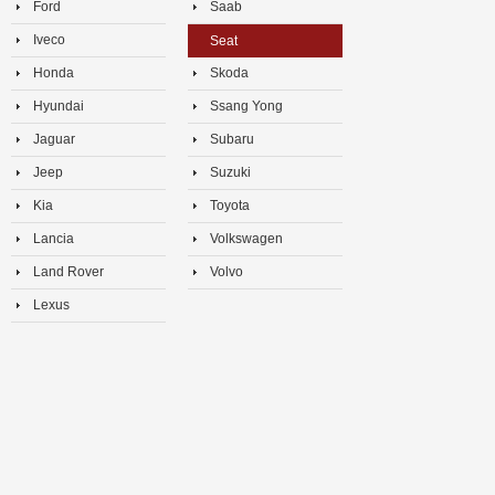
Ford
Saab
Iveco
Seat
Honda
Skoda
Hyundai
Ssang Yong
Jaguar
Subaru
Jeep
Suzuki
Kia
Toyota
Lancia
Volkswagen
Land Rover
Volvo
Lexus