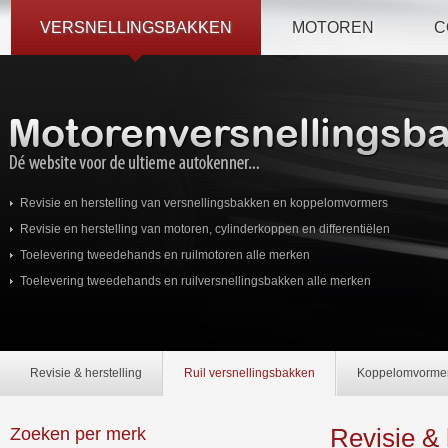
VERSNELLINGSBAKKEN
MOTOREN
C
Revisie en herstelling van versnellingsbakken en koppelomvormers
Revisie en herstelling van motoren, cylinderkoppen en differentiëlen
Toelevering tweedehands en ruilmotoren alle merken
Toelevering tweedehands en ruilversnellingsbakken alle merken
Revisie & herstelling
Ruil versnellingsbakken
Koppelomvorme
Revisie & 
Zoeken per merk