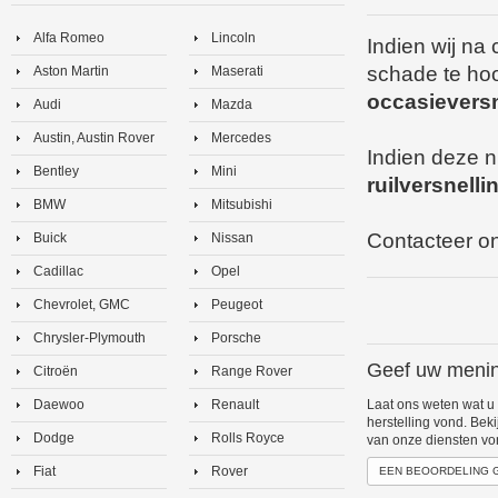
Alfa Romeo
Lincoln
Indien wij na
schade te hoo
Aston Martin
Maserati
occasieversn
Audi
Mazda
Austin, Austin Rover
Mercedes
Indien deze n
Bentley
Mini
ruilversnell
BMW
Mitsubishi
Contacteer on
Buick
Nissan
Cadillac
Opel
Chevrolet, GMC
Peugeot
Chrysler-Plymouth
Porsche
Geef uw menin
Citroën
Range Rover
Daewoo
Renault
Laat ons weten wat u
herstelling vond. Bek
Dodge
Rolls Royce
van onze diensten vo
Fiat
Rover
EEN BEOORDELING 