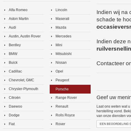
Alfa Romeo
Lincoln
Indien wij na
schade te hoo
Aston Martin
Maserati
occasieversn
Audi
Mazda
Austin, Austin Rover
Mercedes
Indien deze n
Bentley
Mini
ruilversnell
BMW
Mitsubishi
Contacteer on
Buick
Nissan
Cadillac
Opel
Chevrolet, GMC
Peugeot
Chrysler-Plymouth
Porsche
Geef uw menin
Citroën
Range Rover
Daewoo
Renault
Laat ons weten wat u
herstelling vond. Bek
Dodge
Rolls Royce
van onze diensten vo
Fiat
Rover
EEN BEOORDELING 