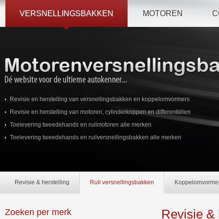
VERSNELLINGSBAKKEN
MOTOREN
C
Revisie en herstelling van versnellingsbakken en koppelomvormers
Revisie en herstelling van motoren, cylinderkoppen en differentiëlen
Toelevering tweedehands en ruilmotoren alle merken
Toelevering tweedehands en ruilversnellingsbakken alle merken
Revisie & herstelling
Ruil versnellingsbakken
Koppelomvorme
Revisie & 
Zoeken per merk